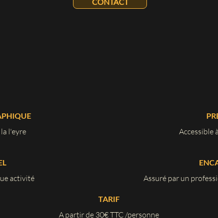
CONTACT
APHIQUE
PR
la l'eyre
Accessible à
EL
ENC
ue activité
Assuré par un professi
TARIF
A partir de 30€ TTC /personne